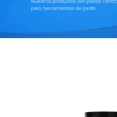
Nuestros productos son piezas centra
pelo, herramientas de jardín.