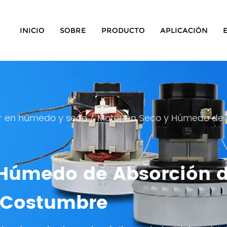
INICIO
SOBRE
PRODUCTO
APLICACIÓN
r en húmedo y seco
/
Motor en Seco y Húmedo de A
 Húmedo de Absorción d
a Costumbre