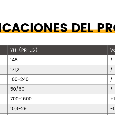
FICACIONES DEL P
YH-(PR-LG)
Va
148
/
171,2
/
100-240
/
50/60
/
700-1600
+
10,3-29
-