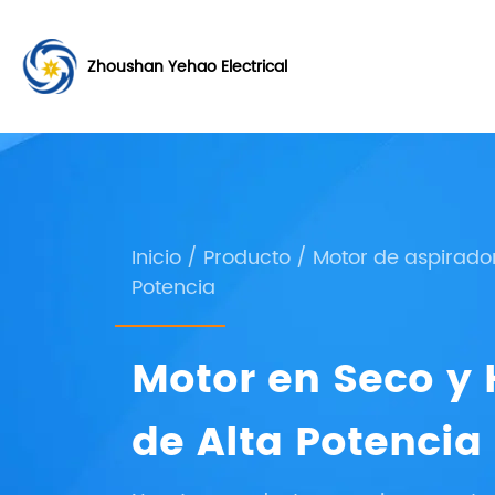
Zhoushan Yehao Electrical
Inicio
/
Producto
/
Motor de aspirado
Potencia
Motor en Seco y
de Alta Potenci