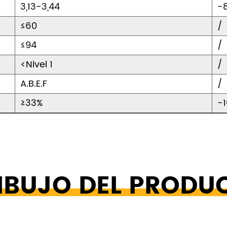
3,13-3,44
-
≤60
/
≤94
/
<Nivel 1
/
A.B.E.F
/
≥33%
-
IBUJO DEL PRODU