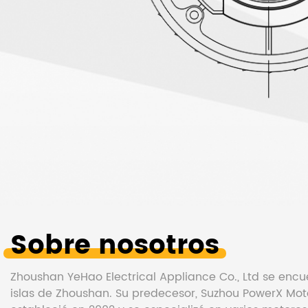
Sobre nosotros
Zhoushan YeHao Electrical Appliance Co., Ltd se enc
islas de Zhoushan. Su predecesor, Suzhou PowerX Motor