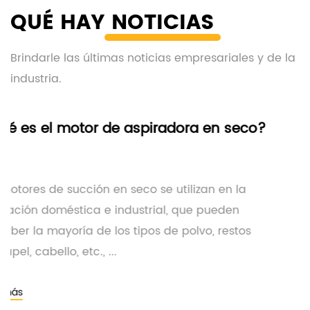
QUÉ HAY
NOTICIAS
Brindarle las últimas noticias empresariales y de la
industria.
seco?
 la
En los últimos años, los productos para el
n
polvo del hogar, como las aspiradoras, h
stos
recibido cada vez más atención y recono
por parte de los consumido...
Leer más