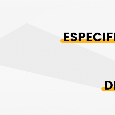
ESPECI
D