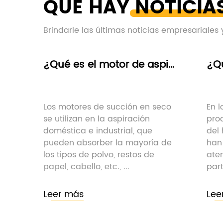
QUÉ HAY
NOTICIA
Brindarle las últimas noticias empresariales y
¿Qué es el motor de aspiradora en seco?
¿Qué marca de aspiradora doméstica es buena?
 en seco
En los últimos años, los
ión
productos para eliminar el polvo
 que
del hogar, como las aspiradoras,
yoría de
han recibido cada vez más
s de
atención y reconocimiento por
parte de los consumido...
Leer más