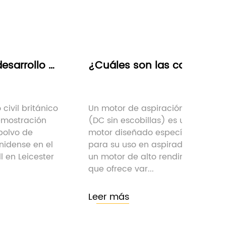
¿Cuáles son las características y ventajas clave de los motores de limpieza por aspiración BLDC?
aspiración BLDC
En el ámbito de la limpieza 
illas) es un tipo de
hogar, aspiradoras electric
ado específicamente
han convertido en una
en aspiradoras. Es
herramienta indispensable
alto rendimiento
mantener la limpieza y la
r...
higiene. En el c...
Leer más