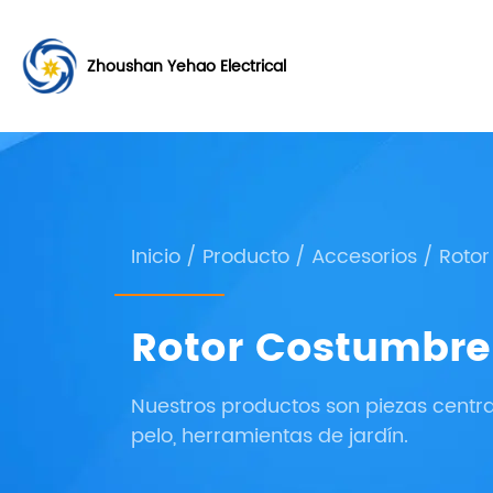
Zhoushan Yehao Electrical
Inicio
/
Producto
/
Accesorios
/
Rotor
Rotor Costumbre
Nuestros productos son piezas centra
pelo, herramientas de jardín.