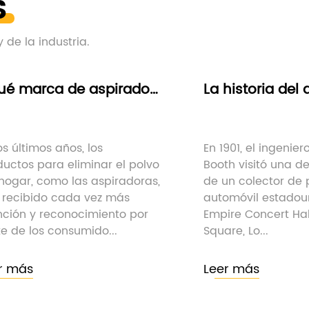
S
 de la industria.
La historia del desarrollo de las aspiradoras.
En 1901, el ingeniero civil británico
Un motor de 
Booth visitó una demostración
(DC sin escob
de un colector de polvo de
motor diseñ
automóvil estadounidense en el
para su uso 
Empire Concert Hall en Leicester
un motor de 
Square, Lo...
que ofrece va
Leer más
Leer más